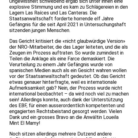
Ungewissheit schwebend ergab sich unter ihnen eine
explosive Stimmung und es kam zu Schlägereien in den
Lagern Las Raíces und Las Canteras. Die
Staatsanwaltschaft forderte horrende elf Jahre
Gefängnis für die seit April 2021 in Untersuchungshaft
sitzenden jungen Menschen.
Das Gericht kritisiert die «nicht glaubwürdige Version»
der NRO-Mitarbeiter, die das Lager leiteten, und die als
Zeugen im Prozess auftraten. So wurde zumindest in
Teilen die Anklage als eine Farce demaskiert. Die
Verurteilung zu einem Jahr Gefängnis wurde von
spanischen Medien auch als ein Gesicht wahren wollen
vor der Staatsanwaltschaft gedeutet. Ob das Gericht
etwas genauer hinterfragte, weil es internationale
Aufmerksamkeit gab? Nein, der Prozess wurde nicht
international beobachtet – da wird noch viel zu machen
sein! Allerdings konnte, auch dank der Unterstützung
des EBF, für einen ausserordentlich kompetenten und
engagierten Rechtsbeistand gesorgt werden. Vielen
Dank und ein grosses Bravo an die Anwältin Loueila
Mint El Mamy!
Noch sitzen allerdings mehrere Dutzend andere