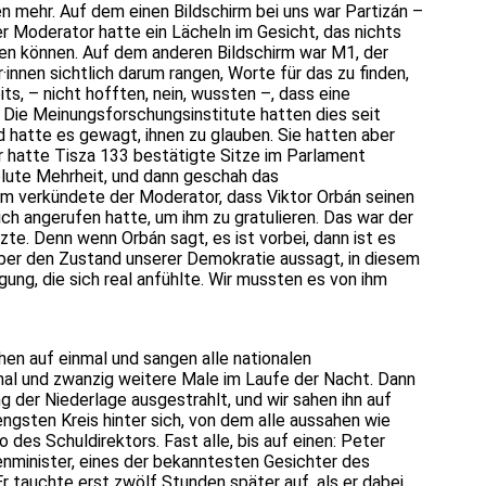
n mehr. Auf dem einen Bildschirm bei uns war Partizán –
r Moderator hatte ein Lächeln im Gesicht, das nichts
en können. Auf dem anderen Bildschirm war M1, der
innen sichtlich darum rangen, Worte für das zu finden,
ts, – nicht hofften, nein, wussten –, dass eine
 Die Meinungsforschungsinstitute hatten dies seit
hatte es gewagt, ihnen zu glauben. Sie hatten aber
 hatte Tisza 133 bestätigte Sitze im Parlament
solute Mehrheit, und dann geschah das
m verkündete der Moderator, dass Viktor Orbán seinen
h angerufen hatte, um ihm zu gratulieren. Das war der
te. Denn wenn Orbán sagt, es ist vorbei, dann ist es
ber den Zustand unserer Demokratie aussagt, in diesem
ung, die sich real anfühlte. Wir mussten es von ihm
en auf einmal und sangen alle nationalen
mal und zwanzig weitere Male im Laufe der Nacht. Dann
der Niederlage ausgestrahlt, und wir sahen ihn auf
gsten Kreis hinter sich, von dem alle aussahen wie
des Schuldirektors. Fast alle, bis auf einen: Peter
enminister, eines der bekanntesten Gesichter des
r tauchte erst zwölf Stunden später auf, als er dabei