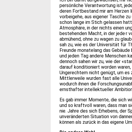
persönliche Verantwortung ist, jede
deren Fortbestand mir am Herzen l
vorbeigehe, aus eigener Tasche zu
schon lange im Stich gelassen hatte
Atmosphäre, in der nichts einen unga
bestehenden Macht, in der jede·r vo
abmühend, ohne zu wagen zu glauben
sah zu, wie es der Universität für
Freunde monatelang das Gebäude b
und jeden Tag andere Menschen kam
dennoch sahen wir zu, wie der «sta
darauf konditioniert worden waren
Ungerechtem nicht genügt, um es zu
Mittlerweile wurden fast alle Unive
wodurch ihnen die Forschungsunabh
ernsthafter intellektueller Ambit
Es gab immer Momente, die sich w
und so kraftvoll waren, dass man s
nie. Jahre des sich Erhebens, der 
unveränderten Situation von dannen
können als zurück in das eigene Umf