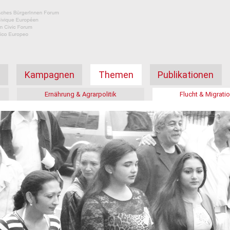
а
Kampagnen
Themen
Publikationen
Ernährung & Agrarpolitik
Flucht & Migrati