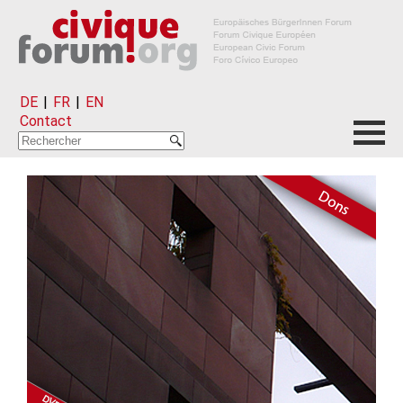
DE
|
FR
|
EN
Contact